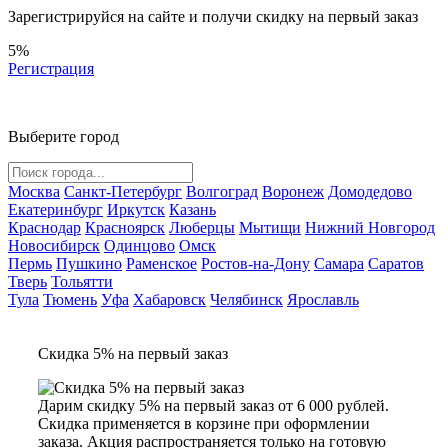
Зарегистрируйся на сайте и
получи скидку
на первый заказ
5%
Регистрация
Выберите город
Москва
Санкт-Петербург
Волгоград
Воронеж
Домодедово
Екатеринбург
Иркутск
Казань
Краснодар
Красноярск
Люберцы
Мытищи
Нижний Новгород
Новосибирск
Одинцово
Омск
Пермь
Пушкино
Раменское
Ростов-на-Дону
Самара
Саратов
Тверь
Тольятти
Тула
Тюмень
Уфа
Хабаровск
Челябинск
Ярославль
Скидка 5% на первый заказ
Дарим скидку 5% на первый заказ от 6 000 рублей.
Скидка применяется в корзине при оформлении
заказа. Акция распространяется только на готовую