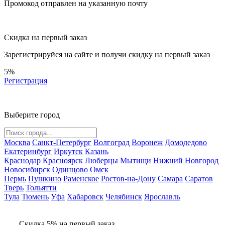
Промокод отправлен на указанную почту
Скидка на первый заказ
Зарегистрируйся на сайте и
получи скидку
на первый заказ
5%
Регистрация
Выберите город
Москва
Санкт-Петербург
Волгоград
Воронеж
Домодедово
Екатеринбург
Иркутск
Казань
Краснодар
Красноярск
Люберцы
Мытищи
Нижний Новгород
Новосибирск
Одинцово
Омск
Пермь
Пушкино
Раменское
Ростов-на-Дону
Самара
Саратов
Тверь
Тольятти
Тула
Тюмень
Уфа
Хабаровск
Челябинск
Ярославль
Скидка 5% на первый заказ