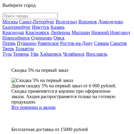
Выберите город
Москва
Санкт-Петербург
Волгоград
Воронеж
Домодедово
Екатеринбург
Иркутск
Казань
Краснодар
Красноярск
Люберцы
Мытищи
Нижний Новгород
Новосибирск
Одинцово
Омск
Пермь
Пушкино
Раменское
Ростов-на-Дону
Самара
Саратов
Тверь
Тольятти
Тула
Тюмень
Уфа
Хабаровск
Челябинск
Ярославль
Скидка 5% на первый заказ
Дарим скидку 5% на первый заказ от 6 000 рублей.
Скидка применяется в корзине при оформлении
заказа. Акция распространяется только на готовую
продукцию.
Все новинки и акции
Бесплатная доставка от 15000 рублей