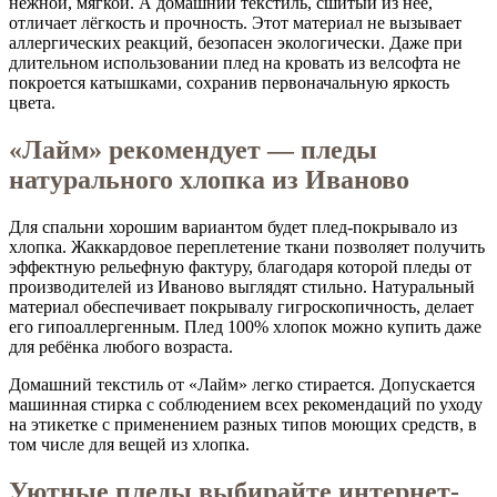
нежной, мягкой. А домашний текстиль, сшитый из неё,
отличает лёгкость и прочность. Этот материал не вызывает
аллергических реакций, безопасен экологически. Даже при
длительном использовании плед на кровать из велсофта не
покроется катышками, сохранив первоначальную яркость
цвета.
«Лайм» рекомендует — пледы
натурального хлопка из Иваново
Для спальни хорошим вариантом будет плед-покрывало из
хлопка. Жаккардовое переплетение ткани позволяет получить
эффектную рельефную фактуру, благодаря которой пледы от
производителей из Иваново выглядят стильно. Натуральный
материал обеспечивает покрывалу гигроскопичность, делает
его гипоаллергенным. Плед 100% хлопок можно купить даже
для ребёнка любого возраста.
Домашний текстиль от «Лайм» легко стирается. Допускается
машинная стирка с соблюдением всех рекомендаций по уходу
на этикетке с применением разных типов моющих средств, в
том числе для вещей из хлопка.
Уютные пледы выбирайте интернет-