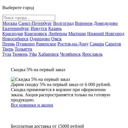
Выберите город
Москва
Санкт-Петербург
Волгоград
Воронеж
Домодедово
Екатеринбург
Иркутск
Казань
Краснодар
Красноярск
Люберцы
Мытищи
Нижний Новгород
Новосибирск
Одинцово
Омск
Пермь
Пушкино
Раменское
Ростов-на-Дону
Самара
Саратов
Тверь
Тольятти
Тула
Тюмень
Уфа
Хабаровск
Челябинск
Ярославль
Скидка 5% на первый заказ
Дарим скидку 5% на первый заказ от 6 000 рублей.
Скидка применяется в корзине при оформлении
заказа. Акция распространяется только на готовую
продукцию.
Все новинки и акции
Бесплатная доставка от 15000 рублей