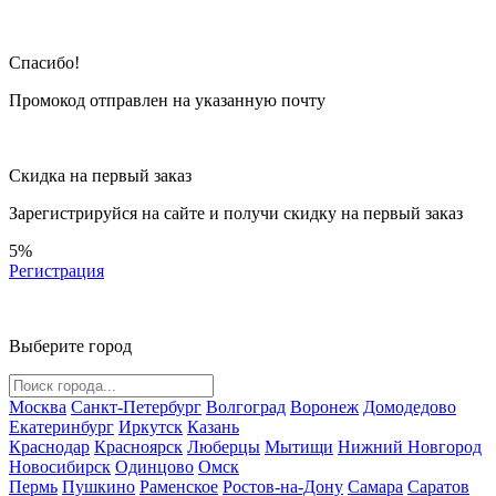
Спасибо!
Промокод отправлен на указанную почту
Скидка на первый заказ
Зарегистрируйся на сайте и
получи скидку
на первый заказ
5%
Регистрация
Выберите город
Москва
Санкт-Петербург
Волгоград
Воронеж
Домодедово
Екатеринбург
Иркутск
Казань
Краснодар
Красноярск
Люберцы
Мытищи
Нижний Новгород
Новосибирск
Одинцово
Омск
Пермь
Пушкино
Раменское
Ростов-на-Дону
Самара
Саратов