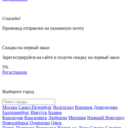
Спасибо!
Промокод отправлен на указанную почту
Скидка на первый заказ
Зарегистрируйся на сайте и
получи скидку
на первый заказ
5%
Регистрация
Выберите город
Москва
Санкт-Петербург
Волгоград
Воронеж
Домодедово
Екатеринбург
Иркутск
Казань
Краснодар
Красноярск
Люберцы
Мытищи
Нижний Новгород
Новосибирск
Одинцово
Омск
Пермь
Пушкино
Раменское
Ростов-на-Дону
Самара
Саратов