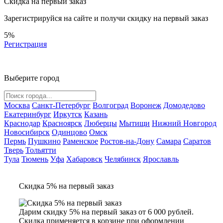
Скидка на первый заказ
Зарегистрируйся на сайте и
получи скидку
на первый заказ
5%
Регистрация
Выберите город
Москва
Санкт-Петербург
Волгоград
Воронеж
Домодедово
Екатеринбург
Иркутск
Казань
Краснодар
Красноярск
Люберцы
Мытищи
Нижний Новгород
Новосибирск
Одинцово
Омск
Пермь
Пушкино
Раменское
Ростов-на-Дону
Самара
Саратов
Тверь
Тольятти
Тула
Тюмень
Уфа
Хабаровск
Челябинск
Ярославль
Скидка 5% на первый заказ
Дарим скидку 5% на первый заказ от 6 000 рублей.
Скидка применяется в корзине при оформлении