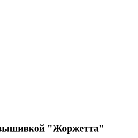
с вышивкой "Жоржетта"