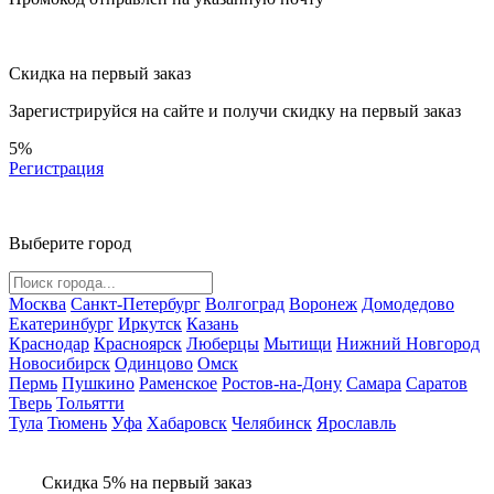
Скидка на первый заказ
Зарегистрируйся на сайте и
получи скидку
на первый заказ
5%
Регистрация
Выберите город
Москва
Санкт-Петербург
Волгоград
Воронеж
Домодедово
Екатеринбург
Иркутск
Казань
Краснодар
Красноярск
Люберцы
Мытищи
Нижний Новгород
Новосибирск
Одинцово
Омск
Пермь
Пушкино
Раменское
Ростов-на-Дону
Самара
Саратов
Тверь
Тольятти
Тула
Тюмень
Уфа
Хабаровск
Челябинск
Ярославль
Скидка 5% на первый заказ