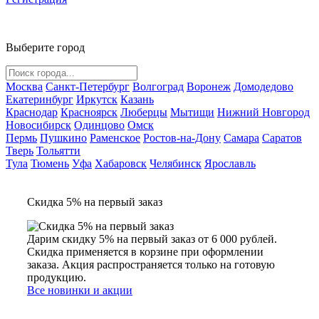
Выберите город
Москва
Санкт-Петербург
Волгоград
Воронеж
Домодедово
Екатеринбург
Иркутск
Казань
Краснодар
Красноярск
Люберцы
Мытищи
Нижний Новгород
Новосибирск
Одинцово
Омск
Пермь
Пушкино
Раменское
Ростов-на-Дону
Самара
Саратов
Тверь
Тольятти
Тула
Тюмень
Уфа
Хабаровск
Челябинск
Ярославль
Скидка 5% на первый заказ
Дарим скидку 5% на первый заказ от 6 000 рублей.
Скидка применяется в корзине при оформлении
заказа. Акция распространяется только на готовую
продукцию.
Все новинки и акции