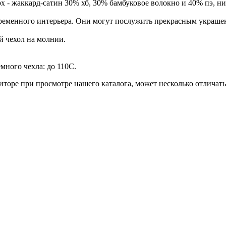
рх - жаккард-сатин 30% хб, 30% бамбуковое волокно и 40% пэ, 
менного интерьера. Они могут послужить прекрасным украшение
й чехол на молнии.
много чехла: до 110С.
торе при просмотре нашего каталога, может несколько отличатьс