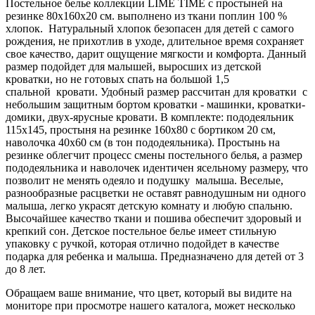
Постельное белье коллекции LIME TIME c простыней на
резинке 80х160х20 см. выполнено из ткани поплин 100 %
хлопок. Натуральный хлопок безопасен для детей с самого
рождения, не прихотлив в уходе, длительное время сохраняет
свое качество, дарит ощущение мягкости и комфорта. Данный
размер подойдет для малышей, выросших из детской
кроватки, но не готовых спать на большой 1,5
спальной кровати. Удобный размер рассчитан для кроватки с
небольшим защитным бортом кроватки - машинки, кроватки-
домики, двух-ярусные кровати. В комплекте: пододеяльник
115х145, простыня на резинке 160х80 с бортиком 20 см,
наволочка 40х60 см (в тон пододеяльника). Простынь на
резинке облегчит процесс смены постельного белья, а размер
пододеяльника и наволочек идентичен ясельному размеру, что
позволит не менять одеяло и подушку малыша. Веселые,
разнообразные расцветки не оставят равнодушным ни одного
малыша, легко украсят детскую комнату и любую спальню.
Высочайшее качество ткани и пошива обеспечит здоровый и
крепкий сон. Детское постельное белье имеет стильную
упаковку с ручкой, которая отлично подойдет в качестве
подарка для ребенка и малыша. Предназначено для детей от 3
до 8 лет.
Обращаем ваше внимание, что цвет, который вы видите на
мониторе при просмотре нашего каталога, может несколько