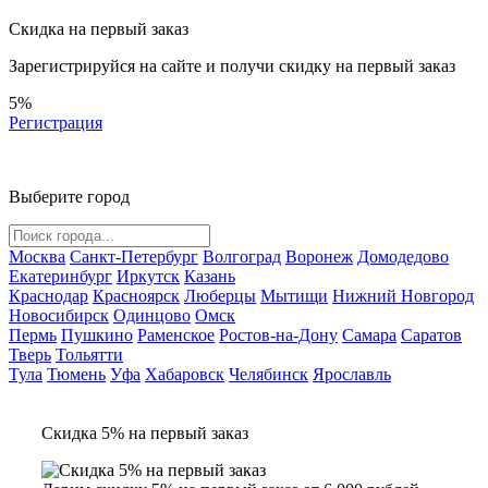
Скидка на первый заказ
Зарегистрируйся на сайте и
получи скидку
на первый заказ
5%
Регистрация
Выберите город
Москва
Санкт-Петербург
Волгоград
Воронеж
Домодедово
Екатеринбург
Иркутск
Казань
Краснодар
Красноярск
Люберцы
Мытищи
Нижний Новгород
Новосибирск
Одинцово
Омск
Пермь
Пушкино
Раменское
Ростов-на-Дону
Самара
Саратов
Тверь
Тольятти
Тула
Тюмень
Уфа
Хабаровск
Челябинск
Ярославль
Скидка 5% на первый заказ