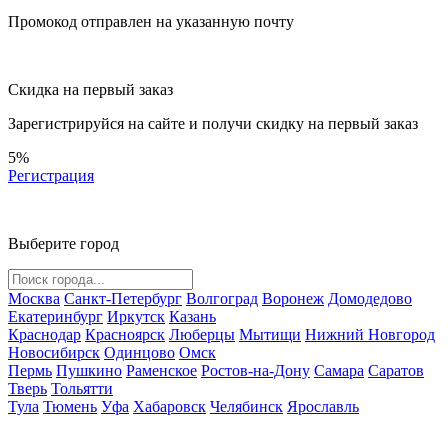
Промокод отправлен на указанную почту
Скидка на первый заказ
Зарегистрируйся на сайте и
получи скидку
на первый заказ
5%
Регистрация
Выберите город
Москва
Санкт-Петербург
Волгоград
Воронеж
Домодедово
Екатеринбург
Иркутск
Казань
Краснодар
Красноярск
Люберцы
Мытищи
Нижний Новгород
Новосибирск
Одинцово
Омск
Пермь
Пушкино
Раменское
Ростов-на-Дону
Самара
Саратов
Тверь
Тольятти
Тула
Тюмень
Уфа
Хабаровск
Челябинск
Ярославль