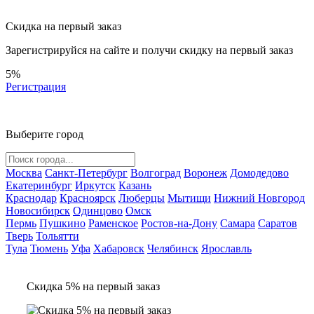
Скидка на первый заказ
Зарегистрируйся на сайте и
получи скидку
на первый заказ
5%
Регистрация
Выберите город
Москва
Санкт-Петербург
Волгоград
Воронеж
Домодедово
Екатеринбург
Иркутск
Казань
Краснодар
Красноярск
Люберцы
Мытищи
Нижний Новгород
Новосибирск
Одинцово
Омск
Пермь
Пушкино
Раменское
Ростов-на-Дону
Самара
Саратов
Тверь
Тольятти
Тула
Тюмень
Уфа
Хабаровск
Челябинск
Ярославль
Скидка 5% на первый заказ