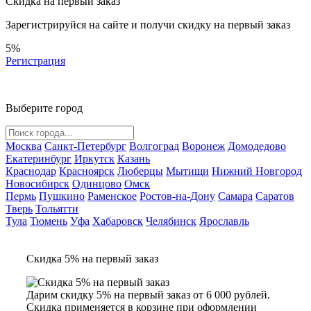
Скидка на первый заказ
Зарегистрируйся на сайте и
получи скидку
на первый заказ
5%
Регистрация
Выберите город
Москва
Санкт-Петербург
Волгоград
Воронеж
Домодедово
Екатеринбург
Иркутск
Казань
Краснодар
Красноярск
Люберцы
Мытищи
Нижний Новгород
Новосибирск
Одинцово
Омск
Пермь
Пушкино
Раменское
Ростов-на-Дону
Самара
Саратов
Тверь
Тольятти
Тула
Тюмень
Уфа
Хабаровск
Челябинск
Ярославль
Скидка 5% на первый заказ
Дарим скидку 5% на первый заказ от 6 000 рублей.
Скидка применяется в корзине при оформлении