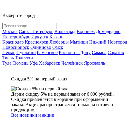
Выберите город
Москва
Санкт-Петербург
Волгоград
Воронеж
Домодедово
Екатеринбург
Иркутск
Казань
Краснодар
Красноярск
Люберцы
Мытищи
Нижний Новгород
Новосибирск
Одинцово
Омск
Пермь
Пушкино
Раменское
Ростов-на-Дону
Самара
Саратов
Тверь
Тольятти
Тула
Тюмень
Уфа
Хабаровск
Челябинск
Ярославль
Скидка 5% на первый заказ
Дарим скидку 5% на первый заказ от 6 000 рублей.
Скидка применяется в корзине при оформлении
заказа. Акция распространяется только на готовую
продукцию.
Все новинки и акции