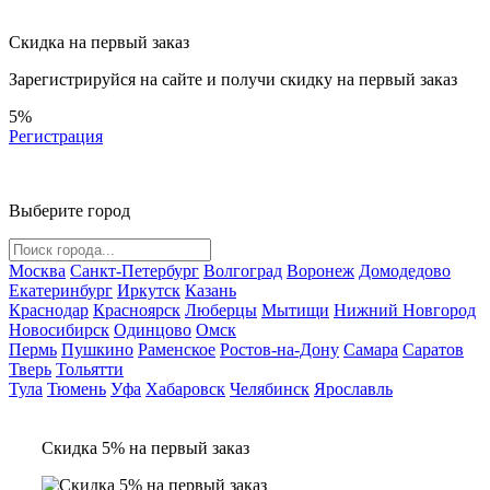
Скидка на первый заказ
Зарегистрируйся на сайте и
получи скидку
на первый заказ
5%
Регистрация
Выберите город
Москва
Санкт-Петербург
Волгоград
Воронеж
Домодедово
Екатеринбург
Иркутск
Казань
Краснодар
Красноярск
Люберцы
Мытищи
Нижний Новгород
Новосибирск
Одинцово
Омск
Пермь
Пушкино
Раменское
Ростов-на-Дону
Самара
Саратов
Тверь
Тольятти
Тула
Тюмень
Уфа
Хабаровск
Челябинск
Ярославль
Скидка 5% на первый заказ