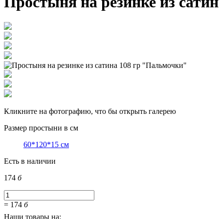
Простыня на резинке из сати
Кликните на фотографию, что бы открыть галерею
Размер простыни в см
60*120*15 см
Есть в наличии
174
б
=
174
б
Наши товары на: