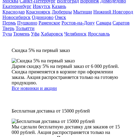
Москва
Санкт-Петербург
Волгоград
Воронеж
Домодедово
Екатеринбург
Иркутск
Казань
Краснодар
Красноярск
Люберцы
Мытищи
Нижний Новгород
Новосибирск
Одинцово
Омск
Пермь
Пушкино
Раменское
Ростов-на-Дону
Самара
Саратов
Тверь
Тольятти
Тула
Тюмень
Уфа
Хабаровск
Челябинск
Ярославль
Скидка 5% на первый заказ
Дарим скидку 5% на первый заказ от 6 000 рублей.
Скидка применяется в корзине при оформлении
заказа. Акция распространяется только на готовую
продукцию.
Все новинки и акции
Бесплатная доставка от 15000 рублей
Мы сделали бесплатную доставку для заказов от 15
000 рублей. Акция распространяется только на