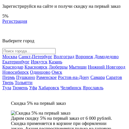
Зарегистрируйся на сайте и
получи скидку
на первый заказ
5%
Регистрация
Выберите город
Москва
Санкт-Петербург
Волгоград
Воронеж
Домодедово
Екатеринбург
Иркутск
Казань
Краснодар
Красноярск
Люберцы
Мытищи
Нижний Новгород
Новосибирск
Одинцово
Омск
Пермь
Пушкино
Раменское
Ростов-на-Дону
Самара
Саратов
Тверь
Тольятти
Тула
Тюмень
Уфа
Хабаровск
Челябинск
Ярославль
Скидка 5% на первый заказ
Дарим скидку 5% на первый заказ от 6 000 рублей.
Скидка применяется в корзине при оформлении
заказа. Акция распространяется только на готовую