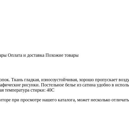
ары
Оплата и доставка
Похожие товары
лопок. Ткань гладкая, износоустойчивая, хорошо пропускает во
афические рисунки. Постельное белье из сатина удобно в испол
ая температура стирки: 40С
торе при просмотре нашего каталога, может несколько отличатьс