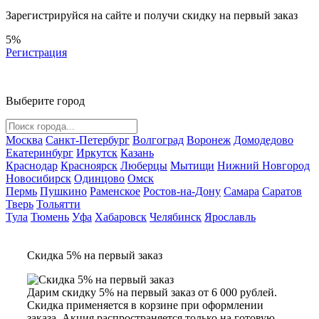
Зарегистрируйся на сайте и
получи скидку
на первый заказ
5%
Регистрация
Выберите город
Москва
Санкт-Петербург
Волгоград
Воронеж
Домодедово
Екатеринбург
Иркутск
Казань
Краснодар
Красноярск
Люберцы
Мытищи
Нижний Новгород
Новосибирск
Одинцово
Омск
Пермь
Пушкино
Раменское
Ростов-на-Дону
Самара
Саратов
Тверь
Тольятти
Тула
Тюмень
Уфа
Хабаровск
Челябинск
Ярославль
Скидка 5% на первый заказ
Дарим скидку 5% на первый заказ от 6 000 рублей.
Скидка применяется в корзине при оформлении
заказа. Акция распространяется только на готовую