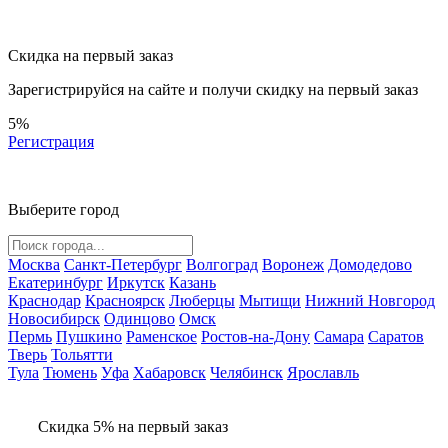
Скидка на первый заказ
Зарегистрируйся на сайте и
получи скидку
на первый заказ
5%
Регистрация
Выберите город
Москва
Санкт-Петербург
Волгоград
Воронеж
Домодедово
Екатеринбург
Иркутск
Казань
Краснодар
Красноярск
Люберцы
Мытищи
Нижний Новгород
Новосибирск
Одинцово
Омск
Пермь
Пушкино
Раменское
Ростов-на-Дону
Самара
Саратов
Тверь
Тольятти
Тула
Тюмень
Уфа
Хабаровск
Челябинск
Ярославль
Скидка 5% на первый заказ