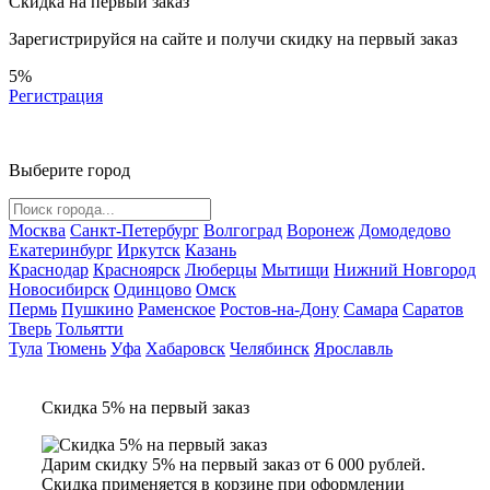
Скидка на первый заказ
Зарегистрируйся на сайте и
получи скидку
на первый заказ
5%
Регистрация
Выберите город
Москва
Санкт-Петербург
Волгоград
Воронеж
Домодедово
Екатеринбург
Иркутск
Казань
Краснодар
Красноярск
Люберцы
Мытищи
Нижний Новгород
Новосибирск
Одинцово
Омск
Пермь
Пушкино
Раменское
Ростов-на-Дону
Самара
Саратов
Тверь
Тольятти
Тула
Тюмень
Уфа
Хабаровск
Челябинск
Ярославль
Скидка 5% на первый заказ
Дарим скидку 5% на первый заказ от 6 000 рублей.
Скидка применяется в корзине при оформлении