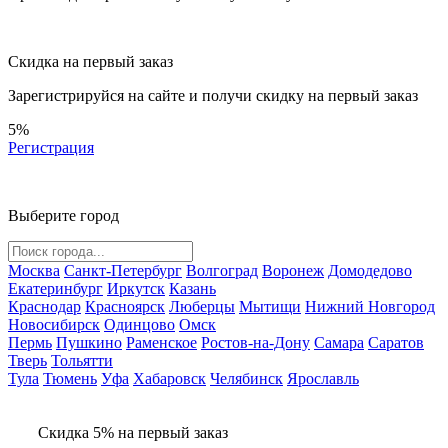
Скидка на первый заказ
Зарегистрируйся на сайте и
получи скидку
на первый заказ
5%
Регистрация
Выберите город
Москва
Санкт-Петербург
Волгоград
Воронеж
Домодедово
Екатеринбург
Иркутск
Казань
Краснодар
Красноярск
Люберцы
Мытищи
Нижний Новгород
Новосибирск
Одинцово
Омск
Пермь
Пушкино
Раменское
Ростов-на-Дону
Самара
Саратов
Тверь
Тольятти
Тула
Тюмень
Уфа
Хабаровск
Челябинск
Ярославль
Скидка 5% на первый заказ