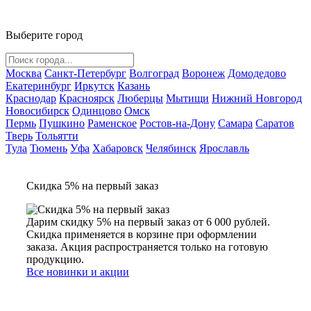
Выберите город
Москва
Санкт-Петербург
Волгоград
Воронеж
Домодедово
Екатеринбург
Иркутск
Казань
Краснодар
Красноярск
Люберцы
Мытищи
Нижний Новгород
Новосибирск
Одинцово
Омск
Пермь
Пушкино
Раменское
Ростов-на-Дону
Самара
Саратов
Тверь
Тольятти
Тула
Тюмень
Уфа
Хабаровск
Челябинск
Ярославль
Скидка 5% на первый заказ
Дарим скидку 5% на первый заказ от 6 000 рублей.
Скидка применяется в корзине при оформлении
заказа. Акция распространяется только на готовую
продукцию.
Все новинки и акции