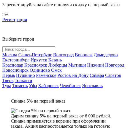
Зарегистрируйся на сайте и
получи скидку
на первый заказ
5%
Регистрация
Выберите город
Москва
Санкт-Петербург
Волгоград
Воронеж
Домодедово
Екатеринбург
Иркутск
Казань
Краснодар
Красноярск
Люберцы
Мытищи
Нижний Новгород
Новосибирск
Одинцово
Омск
Пермь
Пушкино
Раменское
Ростов-на-Дону
Самара
Саратов
Тверь
Тольятти
Тула
Тюмень
Уфа
Хабаровск
Челябинск
Ярославль
Скидка 5% на первый заказ
Дарим скидку 5% на первый заказ от 6 000 рублей.
Скидка применяется в корзине при оформлении
заказа. Акция распространяется только на готовую