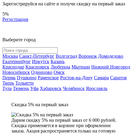
Зарегистрируйся на сайте и
получи скидку
на первый заказ
5%
Регистрация
Выберите город
Москва
Санкт-Петербург
Волгоград
Воронеж
Домодедово
Екатеринбург
Иркутск
Казань
Краснодар
Красноярск
Люберцы
Мытищи
Нижний Новгород
Новосибирск
Одинцово
Омск
Пермь
Пушкино
Раменское
Ростов-на-Дону
Самара
Саратов
Тверь
Тольятти
Тула
Тюмень
Уфа
Хабаровск
Челябинск
Ярославль
Скидка 5% на первый заказ
Дарим скидку 5% на первый заказ от 6 000 рублей.
Скидка применяется в корзине при оформлении
заказа. Акция распространяется только на готовую