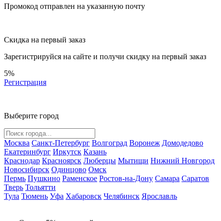
Промокод отправлен на указанную почту
Скидка на первый заказ
Зарегистрируйся на сайте и
получи скидку
на первый заказ
5%
Регистрация
Выберите город
Москва
Санкт-Петербург
Волгоград
Воронеж
Домодедово
Екатеринбург
Иркутск
Казань
Краснодар
Красноярск
Люберцы
Мытищи
Нижний Новгород
Новосибирск
Одинцово
Омск
Пермь
Пушкино
Раменское
Ростов-на-Дону
Самара
Саратов
Тверь
Тольятти
Тула
Тюмень
Уфа
Хабаровск
Челябинск
Ярославль