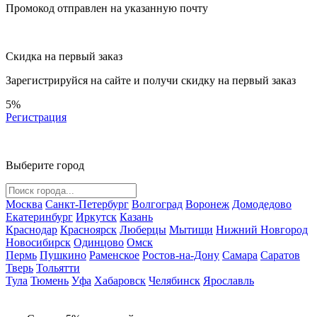
Промокод отправлен на указанную почту
Скидка на первый заказ
Зарегистрируйся на сайте и
получи скидку
на первый заказ
5%
Регистрация
Выберите город
Москва
Санкт-Петербург
Волгоград
Воронеж
Домодедово
Екатеринбург
Иркутск
Казань
Краснодар
Красноярск
Люберцы
Мытищи
Нижний Новгород
Новосибирск
Одинцово
Омск
Пермь
Пушкино
Раменское
Ростов-на-Дону
Самара
Саратов
Тверь
Тольятти
Тула
Тюмень
Уфа
Хабаровск
Челябинск
Ярославль