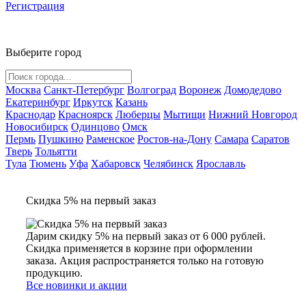
Регистрация
Выберите город
Москва
Санкт-Петербург
Волгоград
Воронеж
Домодедово
Екатеринбург
Иркутск
Казань
Краснодар
Красноярск
Люберцы
Мытищи
Нижний Новгород
Новосибирск
Одинцово
Омск
Пермь
Пушкино
Раменское
Ростов-на-Дону
Самара
Саратов
Тверь
Тольятти
Тула
Тюмень
Уфа
Хабаровск
Челябинск
Ярославль
Скидка 5% на первый заказ
Дарим скидку 5% на первый заказ от 6 000 рублей.
Скидка применяется в корзине при оформлении
заказа. Акция распространяется только на готовую
продукцию.
Все новинки и акции