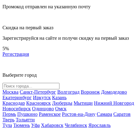
Промокод отправлен на указанную почту
Скидка на первый заказ
Зарегистрируйся на сайте и
получи скидку
на первый заказ
5%
Регистрация
Выберите город
Москва
Санкт-Петербург
Волгоград
Воронеж
Домодедово
Екатеринбург
Иркутск
Казань
Краснодар
Красноярск
Люберцы
Мытищи
Нижний Новгород
Новосибирск
Одинцово
Омск
Пермь
Пушкино
Раменское
Ростов-на-Дону
Самара
Саратов
Тверь
Тольятти
Тула
Тюмень
Уфа
Хабаровск
Челябинск
Ярославль