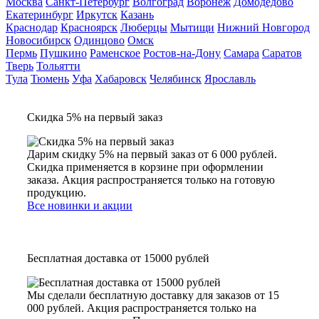
Москва
Санкт-Петербург
Волгоград
Воронеж
Домодедово
Екатеринбург
Иркутск
Казань
Краснодар
Красноярск
Люберцы
Мытищи
Нижний Новгород
Новосибирск
Одинцово
Омск
Пермь
Пушкино
Раменское
Ростов-на-Дону
Самара
Саратов
Тверь
Тольятти
Тула
Тюмень
Уфа
Хабаровск
Челябинск
Ярославль
Скидка 5% на первый заказ
Дарим скидку 5% на первый заказ от 6 000 рублей.
Скидка применяется в корзине при оформлении
заказа. Акция распространяется только на готовую
продукцию.
Все новинки и акции
Бесплатная доставка от 15000 рублей
Мы сделали бесплатную доставку для заказов от 15
000 рублей. Акция распространяется только на