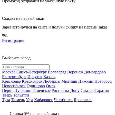
Промокод отправлен на указанную почту
Скидка на первый заказ
Зарегистрируйся на сайте и
получи скидку
на первый заказ
5%
Регистрация
Выберите город
Москва
Санкт-Петербург
Волгоград
Воронеж
Домодедово
Екатеринбург
Иркутск
Казань
Краснодар
Красноярск
Люберцы
Мытищи
Нижний Новгород
Новосибирск
Одинцово
Омск
Пермь
Пушкино
Раменское
Ростов-на-Дону
Самара
Саратов
Тверь
Тольятти
Тула
Тюмень
Уфа
Хабаровск
Челябинск
Ярославль
Скидка 5% на первый заказ