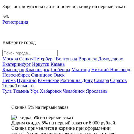
Зарегистрируйся на сайте и
получи скидку
на первый заказ
5%
Регистрация
Выберите город
Москва
Санкт-Петербург
Волгоград
Воронеж
Домодедово
Екатеринбург
Иркутск
Казань
Краснодар
Красноярск
Люберцы
Мытищи
Нижний Новгород
Новосибирск
Одинцово
Омск
Пермь
Пушкино
Раменское
Ростов-на-Дону
Самара
Саратов
Тверь
Тольятти
Тула
Тюмень
Уфа
Хабаровск
Челябинск
Ярославль
Скидка 5% на первый заказ
Дарим скидку 5% на первый заказ от 6 000 рублей.
Скидка применяется в корзине при оформлении
заказа. Акция распространяется только на готовую