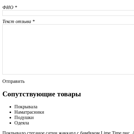
ФИО *
Текст отзыва *
Отправить
Сопутствующие товары
Покрывала
Наматрасники
Подушки
Одеяла
Покрывало стеганое сатин жаккард с бамбуком Lime Time рис.