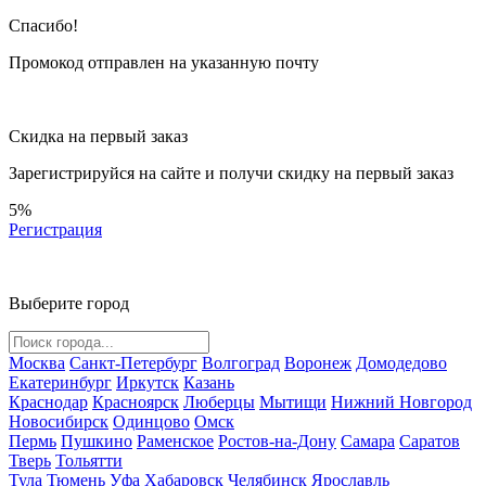
Спасибо!
Промокод отправлен на указанную почту
Скидка на первый заказ
Зарегистрируйся на сайте и
получи скидку
на первый заказ
5%
Регистрация
Выберите город
Москва
Санкт-Петербург
Волгоград
Воронеж
Домодедово
Екатеринбург
Иркутск
Казань
Краснодар
Красноярск
Люберцы
Мытищи
Нижний Новгород
Новосибирск
Одинцово
Омск
Пермь
Пушкино
Раменское
Ростов-на-Дону
Самара
Саратов
Тверь
Тольятти
Тула
Тюмень
Уфа
Хабаровск
Челябинск
Ярославль