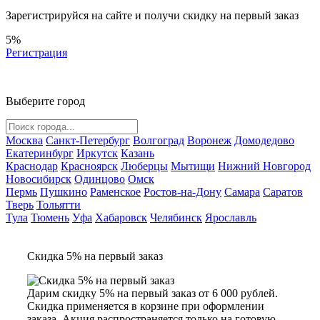
Зарегистрируйся на сайте и
получи скидку
на первый заказ
5%
Регистрация
Выберите город
Москва
Санкт-Петербург
Волгоград
Воронеж
Домодедово
Екатеринбург
Иркутск
Казань
Краснодар
Красноярск
Люберцы
Мытищи
Нижний Новгород
Новосибирск
Одинцово
Омск
Пермь
Пушкино
Раменское
Ростов-на-Дону
Самара
Саратов
Тверь
Тольятти
Тула
Тюмень
Уфа
Хабаровск
Челябинск
Ярославль
Скидка 5% на первый заказ
Дарим скидку 5% на первый заказ от 6 000 рублей.
Скидка применяется в корзине при оформлении
заказа. Акция распространяется только на готовую