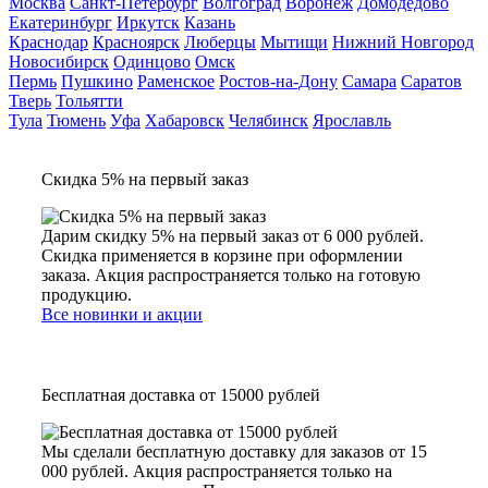
Москва
Санкт-Петербург
Волгоград
Воронеж
Домодедово
Екатеринбург
Иркутск
Казань
Краснодар
Красноярск
Люберцы
Мытищи
Нижний Новгород
Новосибирск
Одинцово
Омск
Пермь
Пушкино
Раменское
Ростов-на-Дону
Самара
Саратов
Тверь
Тольятти
Тула
Тюмень
Уфа
Хабаровск
Челябинск
Ярославль
Скидка 5% на первый заказ
Дарим скидку 5% на первый заказ от 6 000 рублей.
Скидка применяется в корзине при оформлении
заказа. Акция распространяется только на готовую
продукцию.
Все новинки и акции
Бесплатная доставка от 15000 рублей
Мы сделали бесплатную доставку для заказов от 15
000 рублей. Акция распространяется только на