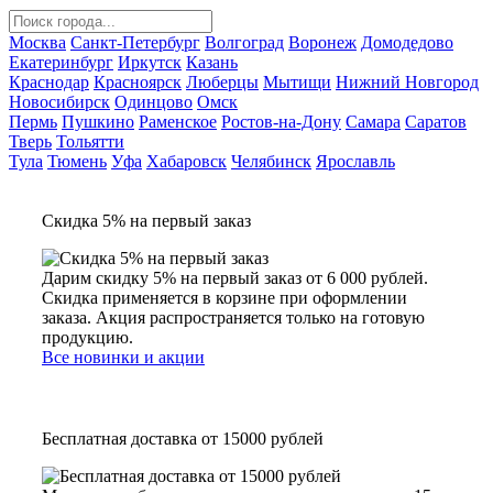
Москва
Санкт-Петербург
Волгоград
Воронеж
Домодедово
Екатеринбург
Иркутск
Казань
Краснодар
Красноярск
Люберцы
Мытищи
Нижний Новгород
Новосибирск
Одинцово
Омск
Пермь
Пушкино
Раменское
Ростов-на-Дону
Самара
Саратов
Тверь
Тольятти
Тула
Тюмень
Уфа
Хабаровск
Челябинск
Ярославль
Скидка 5% на первый заказ
Дарим скидку 5% на первый заказ от 6 000 рублей.
Скидка применяется в корзине при оформлении
заказа. Акция распространяется только на готовую
продукцию.
Все новинки и акции
Бесплатная доставка от 15000 рублей