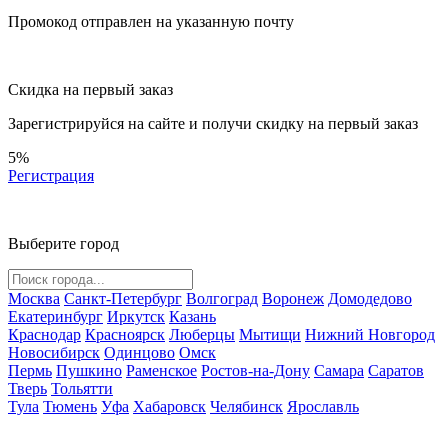
Промокод отправлен на указанную почту
Скидка на первый заказ
Зарегистрируйся на сайте и
получи скидку
на первый заказ
5%
Регистрация
Выберите город
Москва
Санкт-Петербург
Волгоград
Воронеж
Домодедово
Екатеринбург
Иркутск
Казань
Краснодар
Красноярск
Люберцы
Мытищи
Нижний Новгород
Новосибирск
Одинцово
Омск
Пермь
Пушкино
Раменское
Ростов-на-Дону
Самара
Саратов
Тверь
Тольятти
Тула
Тюмень
Уфа
Хабаровск
Челябинск
Ярославль