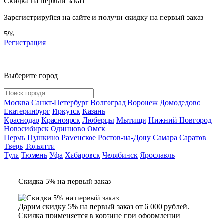
Скидка на первый заказ
Зарегистрируйся на сайте и
получи скидку
на первый заказ
5%
Регистрация
Выберите город
Москва
Санкт-Петербург
Волгоград
Воронеж
Домодедово
Екатеринбург
Иркутск
Казань
Краснодар
Красноярск
Люберцы
Мытищи
Нижний Новгород
Новосибирск
Одинцово
Омск
Пермь
Пушкино
Раменское
Ростов-на-Дону
Самара
Саратов
Тверь
Тольятти
Тула
Тюмень
Уфа
Хабаровск
Челябинск
Ярославль
Скидка 5% на первый заказ
Дарим скидку 5% на первый заказ от 6 000 рублей.
Скидка применяется в корзине при оформлении