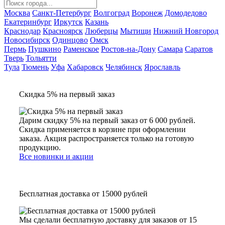
Москва
Санкт-Петербург
Волгоград
Воронеж
Домодедово
Екатеринбург
Иркутск
Казань
Краснодар
Красноярск
Люберцы
Мытищи
Нижний Новгород
Новосибирск
Одинцово
Омск
Пермь
Пушкино
Раменское
Ростов-на-Дону
Самара
Саратов
Тверь
Тольятти
Тула
Тюмень
Уфа
Хабаровск
Челябинск
Ярославль
Скидка 5% на первый заказ
Дарим скидку 5% на первый заказ от 6 000 рублей.
Скидка применяется в корзине при оформлении
заказа. Акция распространяется только на готовую
продукцию.
Все новинки и акции
Бесплатная доставка от 15000 рублей
Мы сделали бесплатную доставку для заказов от 15