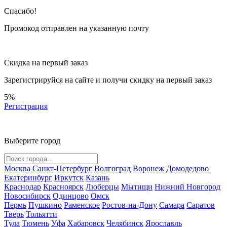
Спасибо!
Промокод отправлен на указанную почту
Скидка на первый заказ
Зарегистрируйся на сайте и
получи скидку
на первый заказ
5%
Регистрация
Выберите город
Москва
Санкт-Петербург
Волгоград
Воронеж
Домодедово
Екатеринбург
Иркутск
Казань
Краснодар
Красноярск
Люберцы
Мытищи
Нижний Новгород
Новосибирск
Одинцово
Омск
Пермь
Пушкино
Раменское
Ростов-на-Дону
Самара
Саратов
Тверь
Тольятти
Тула
Тюмень
Уфа
Хабаровск
Челябинск
Ярославль