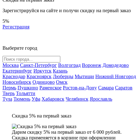
Зарегистрируйся на сайте и
получи скидку
на первый заказ
5%
Регистрация
Выберите город
Москва
Санкт-Петербург
Волгоград
Воронеж
Домодедово
Екатеринбург
Иркутск
Казань
Краснодар
Красноярск
Люберцы
Мытищи
Нижний Новгород
Новосибирск
Одинцово
Омск
Пермь
Пушкино
Раменское
Ростов-на-Дону
Самара
Саратов
Тверь
Тольятти
Тула
Тюмень
Уфа
Хабаровск
Челябинск
Ярославль
Скидка 5% на первый заказ
Дарим скидку 5% на первый заказ от 6 000 рублей.
Скидка применяется в корзине при оформлении