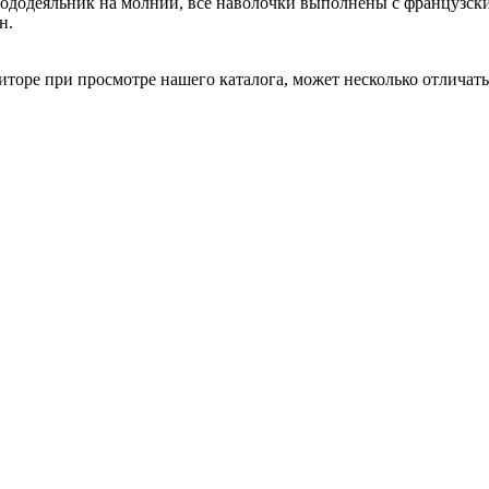
ододеяльник на молнии, все наволочки выполнены с французск
н.
торе при просмотре нашего каталога, может несколько отличатьс