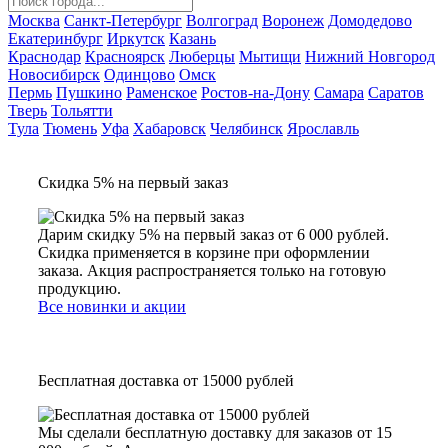
Москва
Санкт-Петербург
Волгоград
Воронеж
Домодедово
Екатеринбург
Иркутск
Казань
Краснодар
Красноярск
Люберцы
Мытищи
Нижний Новгород
Новосибирск
Одинцово
Омск
Пермь
Пушкино
Раменское
Ростов-на-Дону
Самара
Саратов
Тверь
Тольятти
Тула
Тюмень
Уфа
Хабаровск
Челябинск
Ярославль
Скидка 5% на первый заказ
Дарим скидку 5% на первый заказ от 6 000 рублей.
Скидка применяется в корзине при оформлении
заказа. Акция распространяется только на готовую
продукцию.
Все новинки и акции
Бесплатная доставка от 15000 рублей
Мы сделали бесплатную доставку для заказов от 15