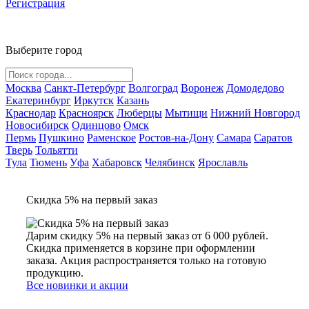
Регистрация
Выберите город
Москва
Санкт-Петербург
Волгоград
Воронеж
Домодедово
Екатеринбург
Иркутск
Казань
Краснодар
Красноярск
Люберцы
Мытищи
Нижний Новгород
Новосибирск
Одинцово
Омск
Пермь
Пушкино
Раменское
Ростов-на-Дону
Самара
Саратов
Тверь
Тольятти
Тула
Тюмень
Уфа
Хабаровск
Челябинск
Ярославль
Скидка 5% на первый заказ
Дарим скидку 5% на первый заказ от 6 000 рублей.
Скидка применяется в корзине при оформлении
заказа. Акция распространяется только на готовую
продукцию.
Все новинки и акции