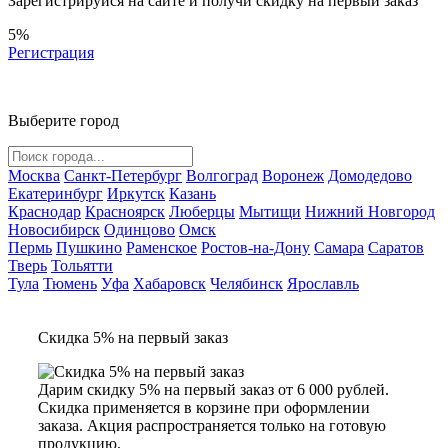
Зарегистрируйся на сайте и
получи скидку
на первый заказ
5%
Регистрация
Выберите город
Москва
Санкт-Петербург
Волгоград
Воронеж
Домодедово
Екатеринбург
Иркутск
Казань
Краснодар
Красноярск
Люберцы
Мытищи
Нижний Новгород
Новосибирск
Одинцово
Омск
Пермь
Пушкино
Раменское
Ростов-на-Дону
Самара
Саратов
Тверь
Тольятти
Тула
Тюмень
Уфа
Хабаровск
Челябинск
Ярославль
Скидка 5% на первый заказ
Дарим скидку 5% на первый заказ от 6 000 рублей.
Скидка применяется в корзине при оформлении
заказа. Акция распространяется только на готовую
продукцию.