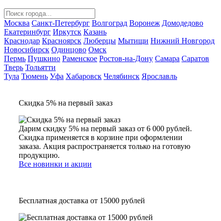
Москва
Санкт-Петербург
Волгоград
Воронеж
Домодедово
Екатеринбург
Иркутск
Казань
Краснодар
Красноярск
Люберцы
Мытищи
Нижний Новгород
Новосибирск
Одинцово
Омск
Пермь
Пушкино
Раменское
Ростов-на-Дону
Самара
Саратов
Тверь
Тольятти
Тула
Тюмень
Уфа
Хабаровск
Челябинск
Ярославль
Скидка 5% на первый заказ
Дарим скидку 5% на первый заказ от 6 000 рублей.
Скидка применяется в корзине при оформлении
заказа. Акция распространяется только на готовую
продукцию.
Все новинки и акции
Бесплатная доставка от 15000 рублей